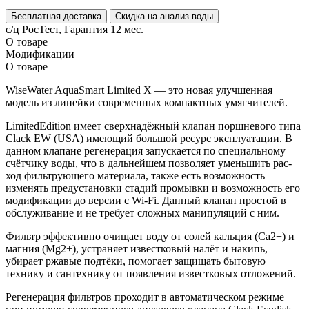
Бесплатная доставка
Скидка на анализ воды
с/ц РосТест, Гарантия 12 мес.
О товаре
Модификации
О товаре
WiseWater AquaSmart Limited X — это новая улучшенная
модель из линейки современных компактных умягчителей.
LimitedEdition имеет сверхнадёжный клапан поршневого типа
Clack EW (USA) имеющий большой ресурс эксплуатации. В
данном клапане регенерация запускается по специальному
счётчику воды, что в дальнейшем позволяет уменьшить рас-
ход фильтрующего материала, также есть возможность
изменять предустановки стадий промывки и возможность его
модификации до версии с Wi-Fi. Данный клапан простой в
обслуживание и не требует сложных манипуляций с ним.
Фильтр эффективно очищает воду от солей кальция (Ca2+) и
магния (Mg2+), устраняет известковый налёт и накипь,
убирает ржавые подтёки, помогает защищать бытовую
технику и сантехнику от появления известковых отложений.
Регенерация фильтров проходит в автоматическом режиме