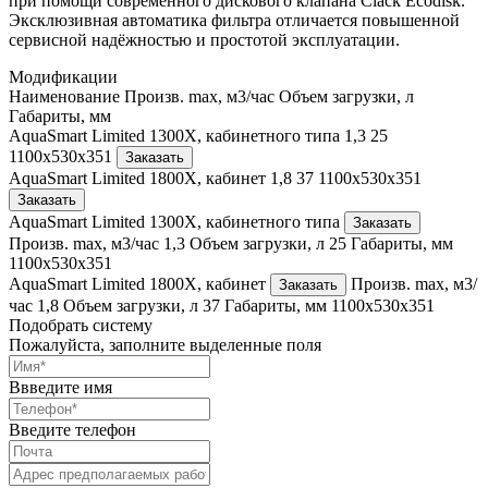
при помощи современного дискового клапана Clack Ecodisk.
Эксклюзивная автоматика фильтра отличается повышенной
сервисной надёжностью и простотой эксплуатации.
Модификации
Наименование
Произв. max, м3/час
Объем загрузки, л
Габариты, мм
AquaSmart Limited 1300X, кабинетного типа
1,3
25
1100х530х351
Заказать
AquaSmart Limited 1800X, кабинет
1,8
37
1100х530х351
Заказать
AquaSmart Limited 1300X, кабинетного типа
Заказать
Произв. max, м3/час
1,3
Объем загрузки, л
25
Габариты, мм
1100х530х351
AquaSmart Limited 1800X, кабинет
Произв. max, м3/
Заказать
час
1,8
Объем загрузки, л
37
Габариты, мм
1100х530х351
Подобрать систему
Пожалуйста, заполните выделенные поля
Ввведите имя
Введите телефон