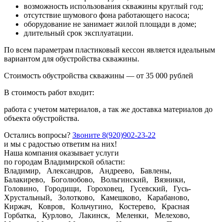
возможность использования скважины круглый год;
отсутствие шумового фона работающего насоса;
оборудование не занимает жилой площади в доме;
длительный срок эксплуатации.
По всем параметрам пластиковый кессон является идеальным
вариантом для обустройства скважины.
Стоимость обустройства скважины —
от 35 000 рублей
В стоимость работ входит:
работа с учетом материалов, а так же доставка материалов до
объекта обустройства.
Остались вопросы?
Звоните 8(920)902-23-22
и мы с радостью ответим на них!
Наша компания оказывает услуги
по городам Владимирской области:
Владимир,
Александров,
Андреево,
Бавлены,
Балакирево,
Боголюбово,
Вольгинский,
Вязники,
Головино,
Городищи,
Гороховец,
Гусевский,
Гусь-
Хрустальный,
Золотково,
Камешково,
Карабаново,
Киржач,
Ковров,
Кольчугино,
Костерево,
Красная
Горбатка,
Курлово,
Лакинск,
Меленки,
Мелехово,