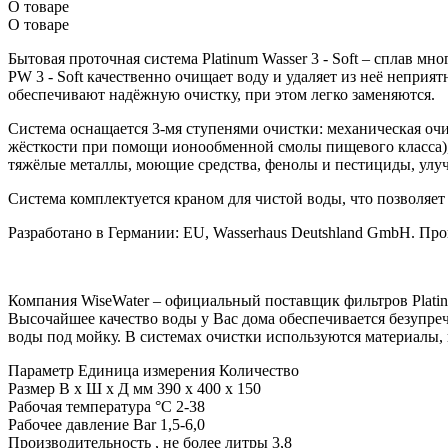
О товаре
О товаре
Бытовая проточная система Platinum Wasser 3 - Soft – сплав 
PW 3 - Soft качественно очищает воду и удаляет из неё непри
обеспечивают надёжную очистку, при этом легко заменяются.
Система оснащается 3-мя ступенями очистки: механическая очи
жёсткости при помощи ионообменной смолы пищевого класса), 
тяжёлые металлы, моющие средства, фенолы и пестициды, улуч
Система комплектуется краном для чистой воды, что позволяет
Разработано в Германии: EU, Wasserhaus Deutshland GmbH. Про
Компания WiseWater – официальный поставщик фильтров Plati
Высочайшее качество воды у Вас дома обеспечивается безупре
воды под мойку. В системах очистки используются материалы,
Параметр
Единица измерения
Количество
Размер В х Ш х Д
мм
390 x 400 x 150
Рабочая температура
°C
2-38
Рабочее давление
Bar
1,5-6,0
Производительность , не более
литры
3,8