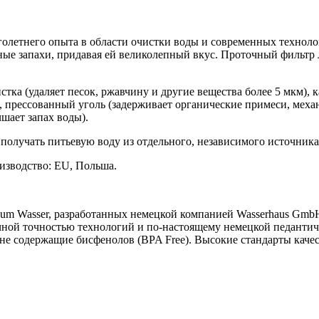
многолетнего опыта в области очистки воды и современных техно
ятные запахи, придавая ей великолепный вкус. Проточный фильт
стка (удаляет песок, ржавчину и другие вещества более 5 мкм),
прессованный уголь (задерживает органические примеси, механ
шает запах воды).
 получать питьевую воду из отдельного, независимого источника
изводство: EU, Польша.
num Wasser, разработанных немецкой компанией Wasserhaus Gmb
чной точностью технологий и по-настоящему немецкой педантичн
 не содержащие бисфенолов (BPA Free). Высокие стандарты кач