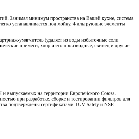
логий. Занимая минимум пространства на Вашей кухне, система
р легко устанавливается под мойку. Фильтрующие элементы
 картридж-умягчитель (удаляет из воды избыточные соли
ические примеси, хлор и его производные, свинец и другие
.
H и выпускаемых на территории Европейского Cоюза.
остью при разработке, сборке и тестировании фильтров для
ества подтверждены сертификатами TUV Safety и NSF.