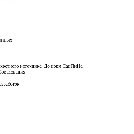
данных
нкретного источника. До норм СанПиНа
борудования
азработок