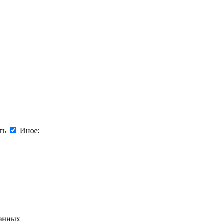
ть
Иное:
данных